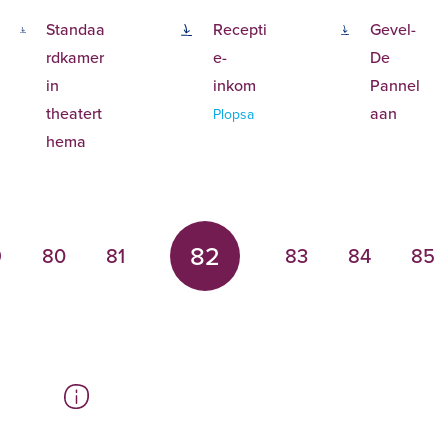
Standaa
Recepti
Gevel-
rdkamer
e-
De
in
inkom
Pannel
theatert
aan
Plopsa
hema
82
9
80
81
83
84
85