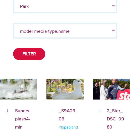
FILTER
Supers
_S9A29
2_Ster_
plash4-
06
DSC_09
min
80
Plopsaland