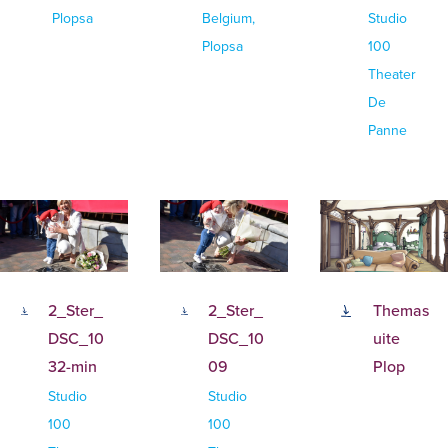
Plopsa
Belgium,
Studio
Plopsa
100
Theater
De
Panne
2_Ster_
2_Ster_
Themas
DSC_10
DSC_10
uite
32-min
09
Plop
Studio
Studio
100
100