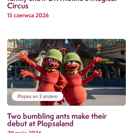
Circus
15 czerwca 2026
Plopsa
en 2 andere
Two bumbling ants make their
debut at Plopsaland
29 maja 2026