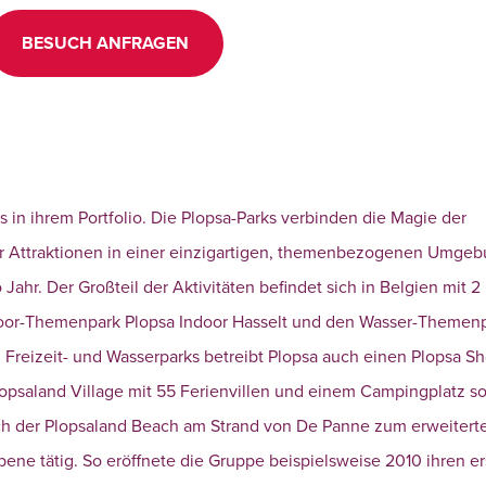
BESUCH ANFRAGEN
s in ihrem Portfolio. Die Plopsa-Parks verbinden die Magie der
ger Attraktionen in einer einzigartigen, themenbezogenen Umgeb
ahr. Der Großteil der Aktivitäten befindet sich in Belgien mit 2
door-Themenpark Plopsa Indoor Hasselt und den Wasser-Themen
eizeit- und Wasserparks betreibt Plopsa auch einen Plopsa Sh
lopsaland Village mit 55 Ferienvillen und einem Campingplatz s
ch der Plopsaland Beach am Strand von De Panne zum erweitert
bene tätig. So eröffnete die Gruppe beispielsweise 2010 ihren e