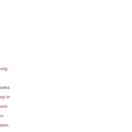
ung.
parks
op in
owie
en
rsten