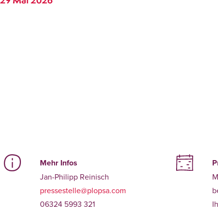
29 Mai 2026
Mehr Infos
P
Jan-Philipp Reinisch
M
pressestelle@plopsa.com
b
06324 5993 321
I