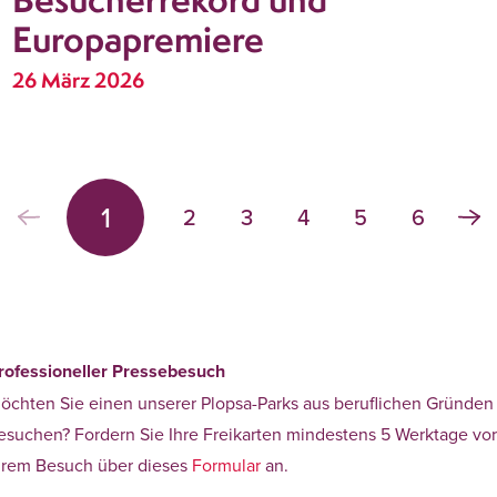
Europapremiere
26 März 2026
1
2
3
4
5
6
rofessioneller Pressebesuch
öchten Sie einen unserer Plopsa-Parks aus beruflichen Gründen
esuchen? Fordern Sie Ihre Freikarten mindestens 5 Werktage vo
hrem Besuch über dieses
Formular
an.