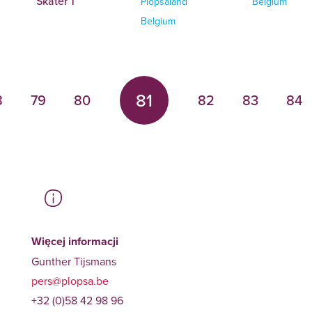
Skater 1
Plopsaland
Belgium
Belgium
81
8
79
80
82
83
84
Więcej informacji
Gunther Tijsmans
pers@plopsa.be
+32 (0)58 42 98 96