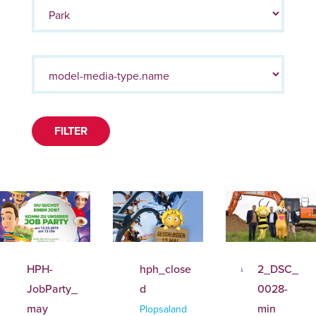
FILTER
HPH-
hph_close
2_DSC_
JobParty_
d
0028-
may
min
Plopsaland