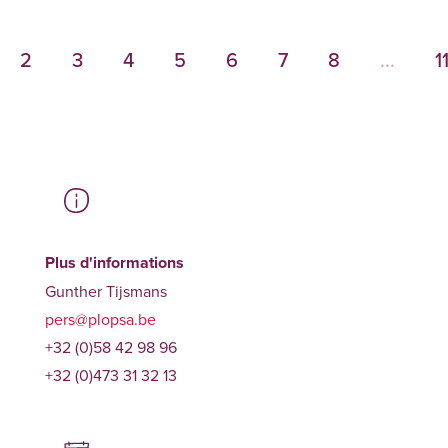
2
3
4
5
6
7
8
...
1
Plus d'informations
Gunther Tijsmans
pers@plopsa.be
+32 (0)58 42 98 96
+32 (0)473 31 32 13