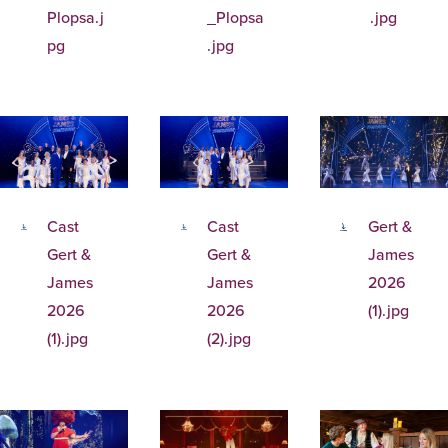
Plopsa.j
_Plopsa
.jpg
pg
.jpg
Cast
Cast
Gert &
Gert &
Gert &
James
James
James
2026
2026
2026
(1).jpg
(1).jpg
(2).jpg