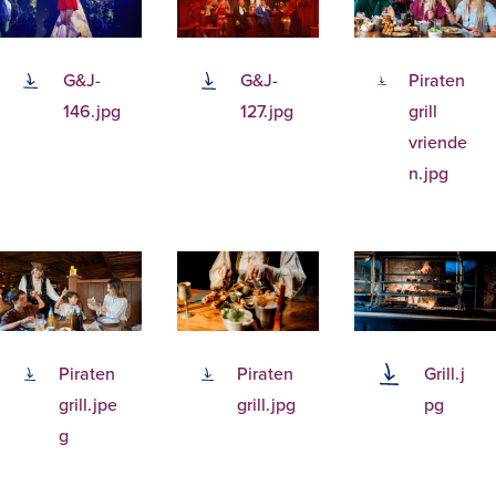
G&J-
G&J-
Piraten
146.jpg
127.jpg
grill
vriende
n.jpg
Piraten
Piraten
Grill.j
grill.jpe
grill.jpg
pg
g