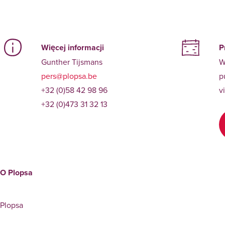
Więcej informacji
P
Gunther Tijsmans
W
pers@plopsa.be
p
+32 (0)58 42 98 96
v
+32 (0)473 31 32 13
O Plopsa
Plopsa