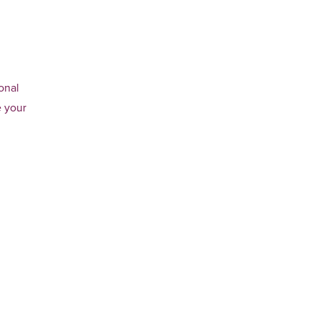
onal
e your