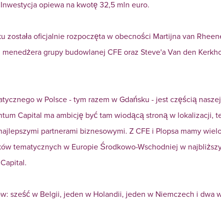
 Inwestycja opiewa na kwotę 32,5 mln euro.
 została oficjalnie rozpoczęta w obecności Martijna van Rheen
 menedżera grupy budowlanej CFE oraz Steve'a Van den Kerkho
ycznego w Polsce - tym razem w Gdańsku - jest częścią naszej 
m Capital ma ambicję być tam wiodącą stroną w lokalizacji, te
ajlepszymi partnerami biznesowymi. Z CFE i Plopsa mamy wielol
ów tematycznych w Europie Środkowo-Wschodniej w najbliższyc
apital.
w: sześć w Belgii, jeden w Holandii, jeden w Niemczech i dwa 