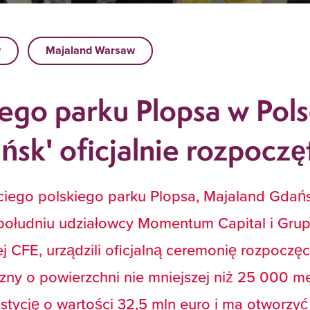
y
Majaland Warsaw
ego parku Plopsa w Pol
sk' oficjalnie rozpoczę
iego polskiego parku Plopsa, Majaland Gdańsk
o południu udziałowcy Momentum Capital i Grup
 CFE, urządzili oficjalną ceremonię rozpoczęc
ny o powierzchni nie mniejszej niż 25 000 m
tycję o wartości 32,5 mln euro i ma otworzy