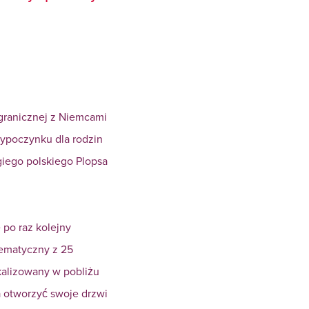
ygranicznej z Niemcami
wypoczynku dla rodzin
giego polskiego Plopsa
 po raz kolejny
tematyczny z 25
kalizowany w pobliżu
a otworzyć swoje drzwi