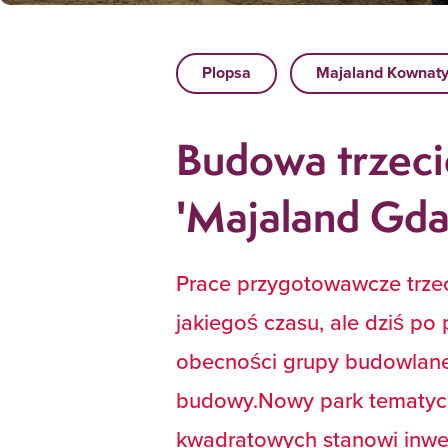
Plopsa
Majaland Kownat
Budowa trzeci
'Majaland Gdań
Prace przygotowawcze trzec
jakiegoś czasu, ale dziś p
obecności grupy budowlanej
budowy.Nowy park tematycz
kwadratowych stanowi inwes