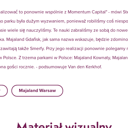
alizować to ponownie wspólnie z Momentum Capital" - mówi Ste
o parku była dużym wyzwaniem, ponieważ robiliśmy coś niespo
ie wiele się nauczyliśmy. Te nauki zabraliśmy ze sobą do now
ska. Majaland Gdańsk, jak sama nazwa wskazuje, będzie zdomin
zawitają także Smerfy. Przy jego realizacji ponownie polegamy n
w Polsce. Z trzema parkami w Polsce: Majaland Kownaty, Majala
ona gości rocznie. - podsumowuje Van den Kerkhof.
y
Majaland Warsaw
Materiał wizualny