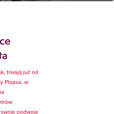
sce
ta
, trwają już od
y Plopsa, w
ia
etrów
ć swoje podwoje