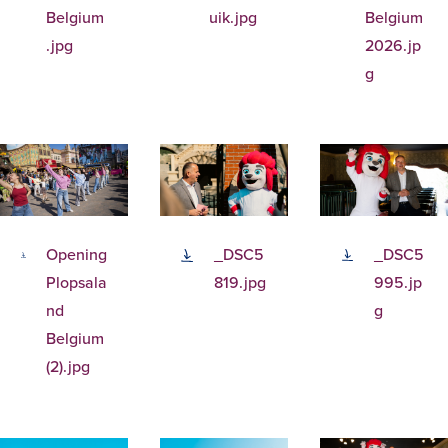
Belgium
uik.jpg
Belgium
.jpg
2026.jp
g
Opening
_DSC5
_DSC5
Plopsala
819.jpg
995.jp
nd
g
Belgium
(2).jpg