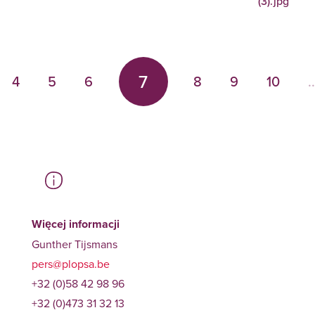
(3).jpg
7
4
5
6
8
9
10
..
Więcej informacji
Gunther Tijsmans
pers@plopsa.be
+32 (0)58 42 98 96
+32 (0)473 31 32 13