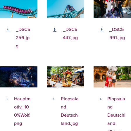
_DSC5
_DSC5
_DSC5
256.jp
447.jpg
991.jpg
g
Hauptm
Plopsala
Plopsala
otiv_10
nd
nd
0%Wolf.
Deutsch
Deutschl
png
land.jpg
and