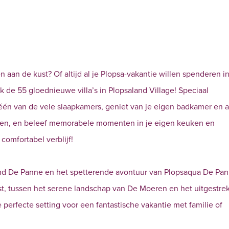
 aan de kust? Of altijd al je Plopsa-vakantie willen spenderen i
 de 55 gloednieuwe villa’s in Plopsaland Village! Speciaal
één van de vele slaapkamers, geniet van je eigen badkamer en a
eken, en beleef memorabele momenten in je eigen keuken en
omfortabel verblijf!
land De Panne en het spetterende avontuur van Plopsaqua De Pan
st, tussen het serene landschap van De Moeren en het uitgestre
 perfecte setting voor een fantastische vakantie met familie of