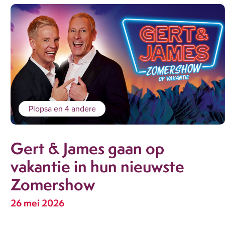
Plopsa
en 4 andere
Gert & James gaan op
vakantie in hun nieuwste
Zomershow
26 mei 2026