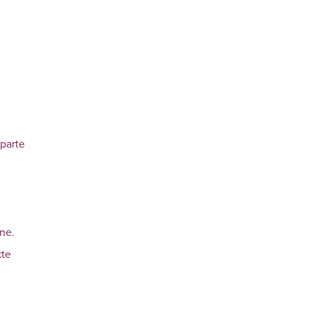
n
parte
ne.
kte