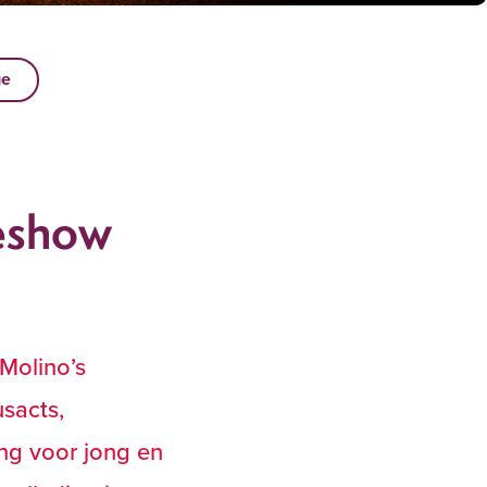
ge
ieshow
Molino’s
sacts,
ng voor jong en