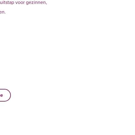
 uitstap voor gezinnen,
en.
ge