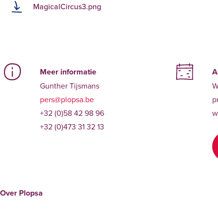
MagicalCircus3.png
Meer informatie
A
Gunther Tijsmans
W
pers@plopsa.be
p
+32 (0)58 42 98 96
w
+32 (0)473 31 32 13
Over Plopsa