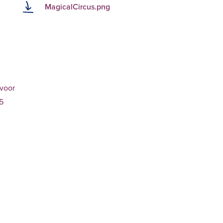
MagicalCircus.png
 voor
 5