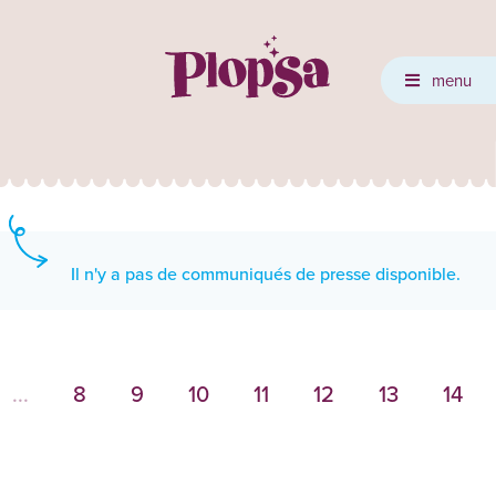
menu
Il n'y a pas de communiqués de presse disponible.
...
8
9
10
11
12
13
14