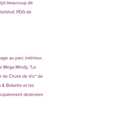
déjà beaucoup de
 Kerkhof, PDG de
ge au parc intérieur.
de Mega Mindy, "Le
ur de Chute de Vic" de
 & Bobette et les
incipalement destinées