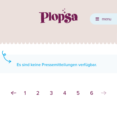
menu
Es sind keine Pressemitteilungen verfügbar.
1
2
3
4
5
6