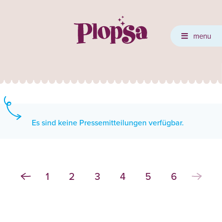
menu
Es sind keine Pressemitteilungen verfügbar.
1
2
3
4
5
6