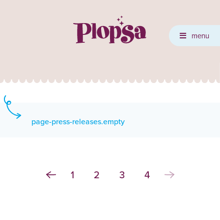
menu
page-press-releases.empty
1
2
3
4