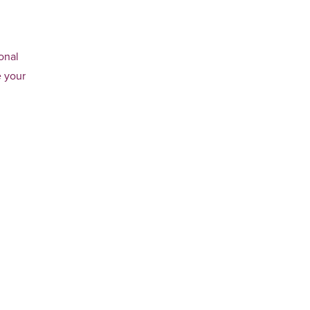
onal
e your