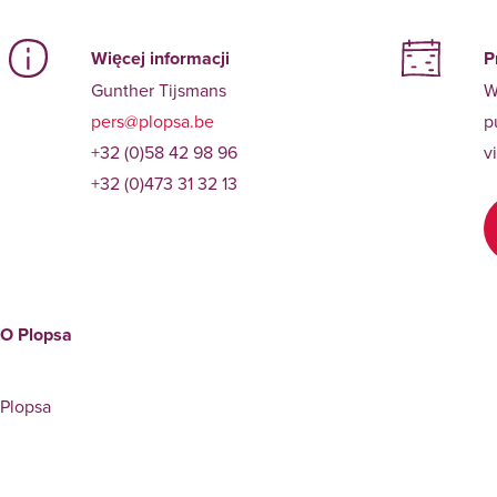
Więcej informacji
P
Gunther Tijsmans
W
pers@plopsa.be
p
+32 (0)58 42 98 96
v
+32 (0)473 31 32 13
O Plopsa
Plopsa