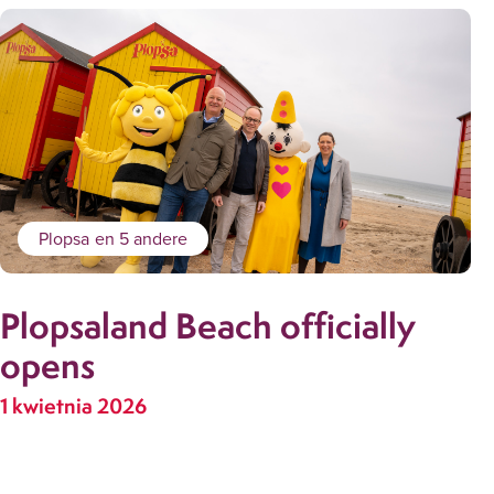
Plopsa
en 5 andere
Plopsaland Beach officially
opens
1 kwietnia 2026