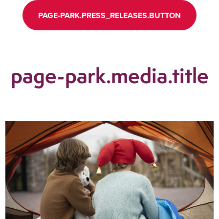
PAGE-PARK.PRESS_RELEASES.BUTTON
page-park.media.title