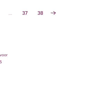
...
37
38
 voor
 5