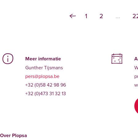
1
2
...
2
Meer informatie
A
Gunther Tijsmans
W
pers@plopsa.be
p
+32 (0)58 42 98 96
w
+32 (0)473 31 32 13
Over Plopsa